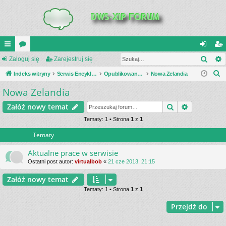
Szuk
UI
Zaloguj się
or
Zarejestruj się
al
ar
S
C
Indeks witryny
a
Serwis Encyklopedia Uzbrojenia
Opublikowane zestawienia
Nowa Zelandia
og
ej
z
Nowa Zelandia
K
uj
es
u
_L
si
tru
Szukaj
Wyszukiwa
Załóż nowy temat
k
a
IN
Tematy: 1 • Strona
1
z
1
ę
j
j
Tematy
K
si
S
ę
Aktualne prace w serwisie
Ostatni post autor:
virtualbob
«
21 cze 2013, 21:15
Załóż nowy temat
Tematy: 1 • Strona
1
z
1
Przejdź do