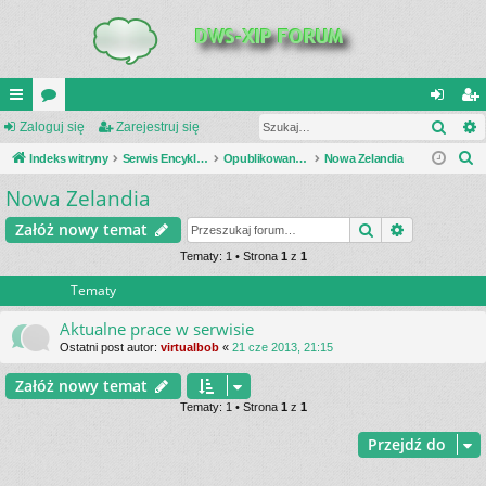
Szuk
UI
Zaloguj się
or
Zarejestruj się
al
ar
S
C
Indeks witryny
a
Serwis Encyklopedia Uzbrojenia
Opublikowane zestawienia
Nowa Zelandia
og
ej
z
Nowa Zelandia
K
uj
es
u
_L
si
tru
Szukaj
Wyszukiwa
Załóż nowy temat
k
a
IN
Tematy: 1 • Strona
1
z
1
ę
j
j
Tematy
K
si
S
ę
Aktualne prace w serwisie
Ostatni post autor:
virtualbob
«
21 cze 2013, 21:15
Załóż nowy temat
Tematy: 1 • Strona
1
z
1
Przejdź do