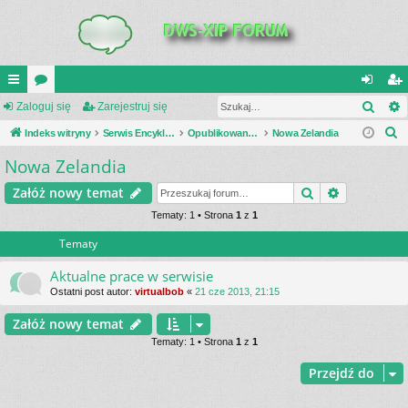
Szuk
UI
Zaloguj się
or
Zarejestruj się
al
ar
S
C
Indeks witryny
a
Serwis Encyklopedia Uzbrojenia
Opublikowane zestawienia
Nowa Zelandia
og
ej
z
Nowa Zelandia
K
uj
es
u
_L
si
tru
Szukaj
Wyszukiwa
Załóż nowy temat
k
a
IN
Tematy: 1 • Strona
1
z
1
ę
j
j
Tematy
K
si
S
ę
Aktualne prace w serwisie
Ostatni post autor:
virtualbob
«
21 cze 2013, 21:15
Załóż nowy temat
Tematy: 1 • Strona
1
z
1
Przejdź do