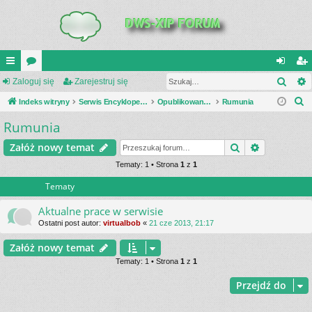
Szuk
UI
Zaloguj się
or
Zarejestruj się
al
ar
S
C
Indeks witryny
a
Serwis Encyklopedia Uzbrojenia
Opublikowane zestawienia
Rumunia
og
ej
z
Rumunia
K
uj
es
u
_L
si
tru
Szukaj
Wyszukiwa
Załóż nowy temat
k
a
IN
Tematy: 1 • Strona
1
z
1
ę
j
j
Tematy
K
si
S
ę
Aktualne prace w serwisie
Ostatni post autor:
virtualbob
«
21 cze 2013, 21:17
Załóż nowy temat
Tematy: 1 • Strona
1
z
1
Przejdź do