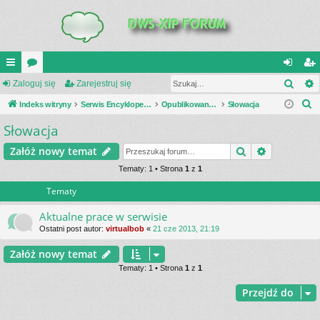
Szuk
UI
Zaloguj się
or
Zarejestruj się
al
ar
S
C
Indeks witryny
a
Serwis Encyklopedia Uzbrojenia
Opublikowane zestawienia
Słowacja
og
ej
z
Słowacja
K
uj
es
u
_L
si
tru
Szukaj
Wyszukiwa
Załóż nowy temat
k
a
IN
Tematy: 1 • Strona
1
z
1
ę
j
j
Tematy
K
si
S
ę
Aktualne prace w serwisie
Ostatni post autor:
virtualbob
«
21 cze 2013, 21:19
Załóż nowy temat
Tematy: 1 • Strona
1
z
1
Przejdź do