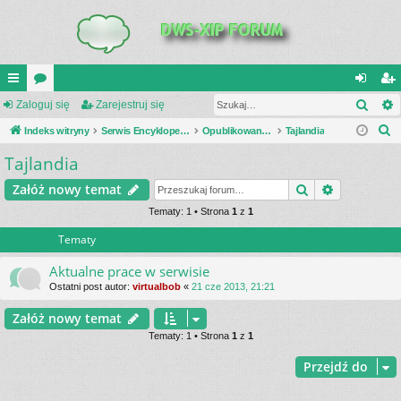
Szuk
UI
Zaloguj się
or
Zarejestruj się
al
ar
S
C
Indeks witryny
a
Serwis Encyklopedia Uzbrojenia
Opublikowane zestawienia
Tajlandia
og
ej
z
Tajlandia
K
uj
es
u
_L
si
tru
Szukaj
Wyszukiwa
Załóż nowy temat
k
a
IN
Tematy: 1 • Strona
1
z
1
ę
j
j
Tematy
K
si
S
ę
Aktualne prace w serwisie
Ostatni post autor:
virtualbob
«
21 cze 2013, 21:21
Załóż nowy temat
Tematy: 1 • Strona
1
z
1
Przejdź do