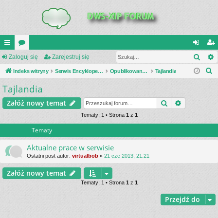
Szuk
UI
Zaloguj się
or
Zarejestruj się
al
ar
S
C
Indeks witryny
a
Serwis Encyklopedia Uzbrojenia
Opublikowane zestawienia
Tajlandia
og
ej
z
Tajlandia
K
uj
es
u
_L
si
tru
Szukaj
Wyszukiwa
Załóż nowy temat
k
a
IN
Tematy: 1 • Strona
1
z
1
ę
j
j
Tematy
K
si
S
ę
Aktualne prace w serwisie
Ostatni post autor:
virtualbob
«
21 cze 2013, 21:21
Załóż nowy temat
Tematy: 1 • Strona
1
z
1
Przejdź do