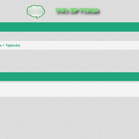
a
Tajlandia
anie zaawansowane