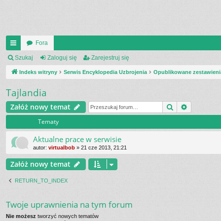
Fora
UI
Szukaj
Zaloguj się
Zarejestruj się
C
Indeks witryny
Serwis Encyklopedia Uzbrojenia
Opublikowane zestawieni
K
Tajlandia
_L
Szukaj
Wyszukiw
Załóż nowy temat
IN
Tematy
K
Aktualne prace w serwisie
S
autor:
virtualbob
»
21 cze 2013, 21:21
Załóż nowy temat
RETURN_TO_INDEX
Twoje uprawnienia na tym forum
Nie możesz
tworzyć nowych tematów