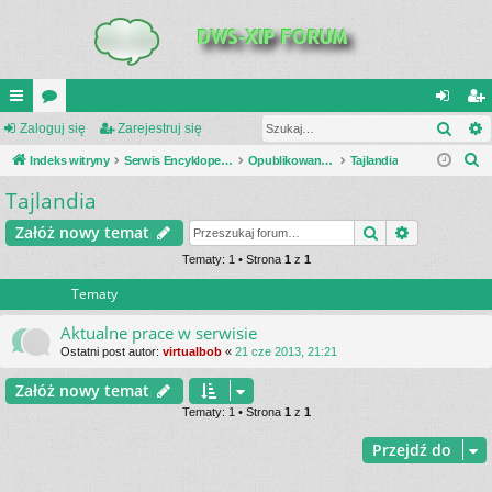
Szuk
UI
Zaloguj się
or
Zarejestruj się
al
ar
S
C
Indeks witryny
a
Serwis Encyklopedia Uzbrojenia
Opublikowane zestawienia
Tajlandia
og
ej
z
Tajlandia
K
uj
es
u
_L
si
tru
Szukaj
Wyszukiwa
Załóż nowy temat
k
a
IN
Tematy: 1 • Strona
1
z
1
ę
j
j
Tematy
K
si
S
ę
Aktualne prace w serwisie
Ostatni post autor:
virtualbob
«
21 cze 2013, 21:21
Załóż nowy temat
Tematy: 1 • Strona
1
z
1
Przejdź do