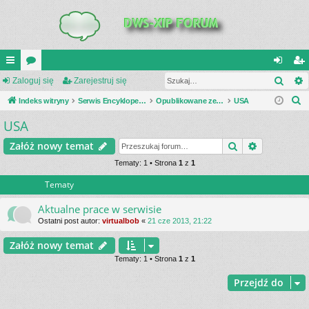
Szuk
UI
Zaloguj się
or
Zarejestruj się
al
ar
S
C
Indeks witryny
a
Serwis Encyklopedia Uzbrojenia
Opublikowane zestawienia
USA
og
ej
z
USA
K
uj
es
u
_L
si
tru
Szukaj
Wyszukiwa
Załóż nowy temat
k
a
IN
Tematy: 1 • Strona
1
z
1
ę
j
j
Tematy
K
si
S
ę
Aktualne prace w serwisie
Ostatni post autor:
virtualbob
«
21 cze 2013, 21:22
Załóż nowy temat
Tematy: 1 • Strona
1
z
1
Przejdź do