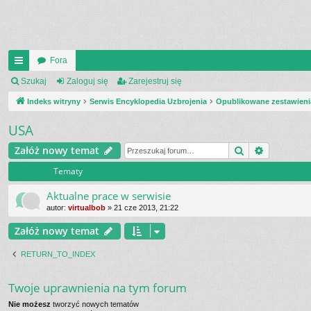
Fora
UI
Szukaj
Zaloguj się
Zarejestruj się
C
Indeks witryny
Serwis Encyklopedia Uzbrojenia
Opublikowane zestawieni
K
USA
_L
Szukaj
Wyszukiw
Załóż nowy temat
IN
Tematy
K
Aktualne prace w serwisie
S
autor:
virtualbob
»
21 cze 2013, 21:22
Załóż nowy temat
RETURN_TO_INDEX
Twoje uprawnienia na tym forum
Nie możesz
tworzyć nowych tematów