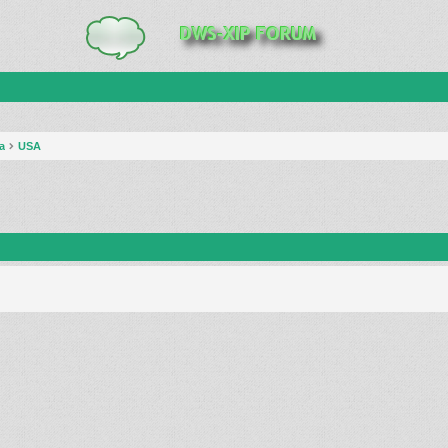
a
USA
anie zaawansowane