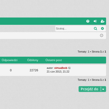
Q
Szukaj
Wy
FA
al
ar
Q
og
ej
uj
es
si
tru
Tematy: 1 • Strona
1
z
1
ę
j
Odpowiedzi
Odsłony
Ostatni post
si
autor:
virtualbob
0
22726
21 cze 2013, 21:22
ę
Tematy: 1 • Strona
1
z
1
Przejdź do