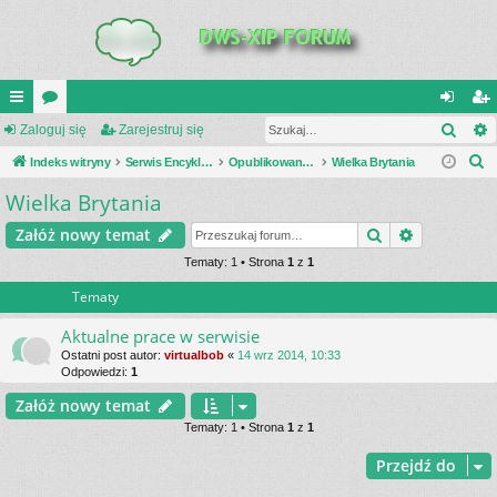
Szuk
UI
Zaloguj się
or
Zarejestruj się
al
ar
S
C
Indeks witryny
a
Serwis Encyklopedia Uzbrojenia
Opublikowane zestawienia
Wielka Brytania
og
ej
z
Wielka Brytania
K
uj
es
u
_L
si
tru
Szukaj
Wyszukiwa
Załóż nowy temat
k
a
IN
Tematy: 1 • Strona
1
z
1
ę
j
j
Tematy
K
si
S
ę
Aktualne prace w serwisie
Ostatni post autor:
virtualbob
«
14 wrz 2014, 10:33
Odpowiedzi:
1
Załóż nowy temat
Tematy: 1 • Strona
1
z
1
Przejdź do