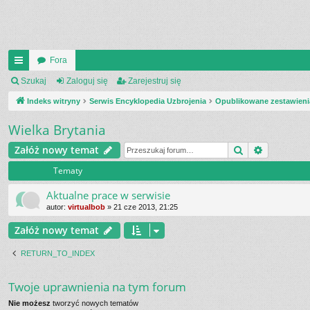
Fora
UI
Szukaj
Zaloguj się
Zarejestruj się
C
Indeks witryny
Serwis Encyklopedia Uzbrojenia
Opublikowane zestawieni
K
Wielka Brytania
_L
Szukaj
Wyszukiw
Załóż nowy temat
IN
Tematy
K
Aktualne prace w serwisie
S
autor:
virtualbob
»
21 cze 2013, 21:25
Załóż nowy temat
RETURN_TO_INDEX
Twoje uprawnienia na tym forum
Nie możesz
tworzyć nowych tematów