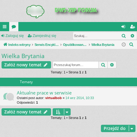
Szuk
UI
Zaloguj się
or
Zarejestruj się
al
ar
S
C
Indeks witryny
a
Serwis Encyklopedia Uzbrojenia
Opublikowane zestawienia
Wielka Brytania
og
ej
z
Wielka Brytania
K
uj
es
u
_L
si
tru
Szukaj
Wyszukiwa
Załóż nowy temat
k
a
IN
Tematy: 1 • Strona
1
z
1
ę
j
j
Tematy
K
si
S
ę
Aktualne prace w serwisie
Ostatni post autor:
virtualbob
«
14 wrz 2014, 10:33
Odpowiedzi:
1
Załóż nowy temat
Tematy: 1 • Strona
1
z
1
Przejdź do