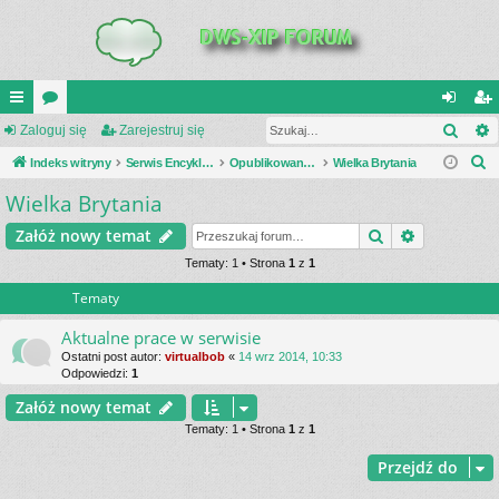
Szuk
UI
Zaloguj się
or
Zarejestruj się
al
ar
S
C
Indeks witryny
a
Serwis Encyklopedia Uzbrojenia
Opublikowane zestawienia
Wielka Brytania
og
ej
z
Wielka Brytania
K
uj
es
u
_L
si
tru
Szukaj
Wyszukiwa
Załóż nowy temat
k
a
IN
Tematy: 1 • Strona
1
z
1
ę
j
j
Tematy
K
si
S
ę
Aktualne prace w serwisie
Ostatni post autor:
virtualbob
«
14 wrz 2014, 10:33
Odpowiedzi:
1
Załóż nowy temat
Tematy: 1 • Strona
1
z
1
Przejdź do