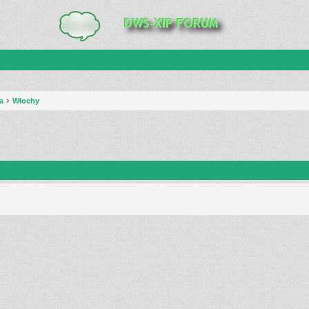
a
Włochy
anie zaawansowane