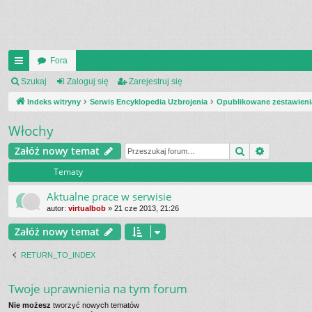
Fora
UI
Szukaj
Zaloguj się
Zarejestruj się
C
Indeks witryny
Serwis Encyklopedia Uzbrojenia
Opublikowane zestawieni
K
Włochy
_L
Szukaj
Wyszukiw
Załóż nowy temat
IN
Tematy
K
Aktualne prace w serwisie
S
autor:
virtualbob
»
21 cze 2013, 21:26
Załóż nowy temat
RETURN_TO_INDEX
Twoje uprawnienia na tym forum
Nie możesz
tworzyć nowych tematów