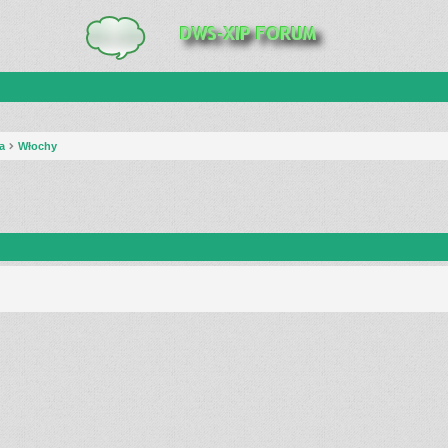
a
Włochy
anie zaawansowane