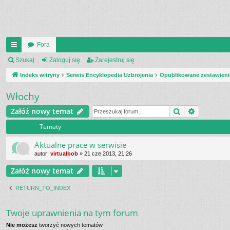
Fora
UI
Szukaj
Zaloguj się
Zarejestruj się
C
Indeks witryny
Serwis Encyklopedia Uzbrojenia
Opublikowane zestawieni
K
Włochy
_L
Szukaj
Wyszukiw
Załóż nowy temat
IN
Tematy
K
Aktualne prace w serwisie
S
autor:
virtualbob
»
21 cze 2013, 21:26
Załóż nowy temat
RETURN_TO_INDEX
Twoje uprawnienia na tym forum
Nie możesz
tworzyć nowych tematów