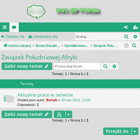
Szuk
UI
Zaloguj się
or
Zarejestruj się
al
ar
S
C
Indeks witryny
a
Serwis Encyklopedia Uzbrojenia
Opublikowane zestawienia
Związek Południowej Afryki
og
ej
z
Związek Południowej Afryki
K
uj
es
u
_L
si
tru
Szukaj
Wyszukiwa
Załóż nowy temat
k
a
IN
Tematy: 1 • Strona
1
z
1
ę
j
j
Tematy
K
si
S
ę
Aktualne prace w serwisie
Ostatni post autor:
Butryk
«
30 mar 2014, 13:09
Odpowiedzi:
1
Załóż nowy temat
Tematy: 1 • Strona
1
z
1
Przejdź do