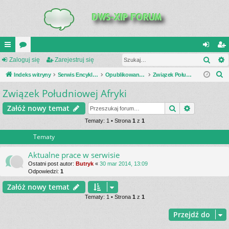
Szuk
UI
Zaloguj się
or
Zarejestruj się
al
ar
S
C
Indeks witryny
a
Serwis Encyklopedia Uzbrojenia
Opublikowane zestawienia
Związek Południowej Afryki
og
ej
z
Związek Południowej Afryki
K
uj
es
u
_L
si
tru
Szukaj
Wyszukiwa
Załóż nowy temat
k
a
IN
Tematy: 1 • Strona
1
z
1
ę
j
j
Tematy
K
si
S
ę
Aktualne prace w serwisie
Ostatni post autor:
Butryk
«
30 mar 2014, 13:09
Odpowiedzi:
1
Załóż nowy temat
Tematy: 1 • Strona
1
z
1
Przejdź do