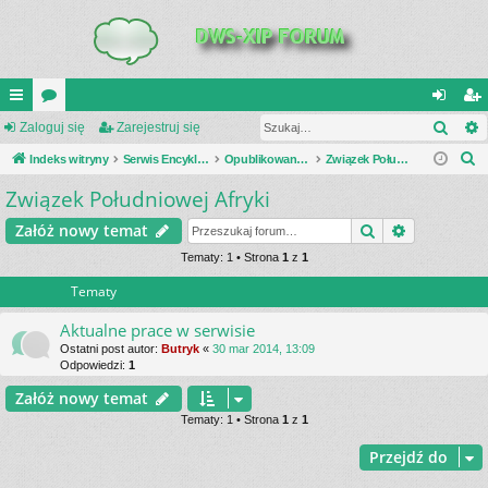
Szuk
UI
Zaloguj się
or
Zarejestruj się
al
ar
S
C
Indeks witryny
a
Serwis Encyklopedia Uzbrojenia
Opublikowane zestawienia
Związek Południowej Afryki
og
ej
z
Związek Południowej Afryki
K
uj
es
u
_L
si
tru
Szukaj
Wyszukiwa
Załóż nowy temat
k
a
IN
Tematy: 1 • Strona
1
z
1
ę
j
j
Tematy
K
si
S
ę
Aktualne prace w serwisie
Ostatni post autor:
Butryk
«
30 mar 2014, 13:09
Odpowiedzi:
1
Załóż nowy temat
Tematy: 1 • Strona
1
z
1
Przejdź do