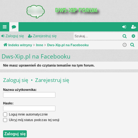
Szuk
UI
Zaloguj się
or
Zarejestruj się
al
ar
S
C
Indeks witryny
a
Inne
Dws-Xip.pl na Facebooku
og
ej
z
Dws-Xip.pl na Facebooku
K
uj
es
u
_L
si
tru
k
Nie masz uprawnień do czytania tematów na tym forum.
a
IN
ę
j
Zaloguj się
•
Zarejestruj się
j
K
si
Nazwa użytkownika:
S
ę
Hasło:
Loguj mnie automatycznie
Ukryj mój status podczas tej sesji