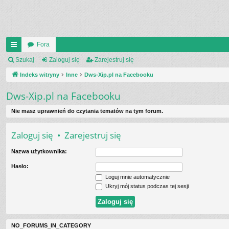
Fora
UI
Szukaj
Zaloguj się
Zarejestruj się
C
Indeks witryny
Inne
Dws-Xip.pl na Facebooku
K
Dws-Xip.pl na Facebooku
_L
Nie masz uprawnień do czytania tematów na tym forum.
IN
Zaloguj się
•
Zarejestruj się
K
Nazwa użytkownika:
S
Hasło:
Loguj mnie automatycznie
Ukryj mój status podczas tej sesji
NO_FORUMS_IN_CATEGORY