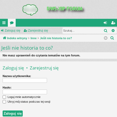
Szuk
UI
Zaloguj się
or
Zarejestruj się
al
ar
S
C
Indeks witryny
a
Inne
Jeśli nie historia to co?
og
ej
z
Jeśli nie historia to co?
K
uj
es
u
_L
si
tru
k
Nie masz uprawnień do czytania tematów na tym forum.
a
IN
ę
j
Zaloguj się
•
Zarejestruj się
j
K
si
Nazwa użytkownika:
S
ę
Hasło:
Loguj mnie automatycznie
Ukryj mój status podczas tej sesji