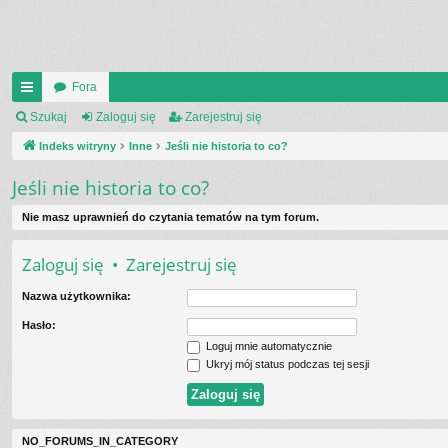
Fora
UI
Szukaj
Zaloguj się
Zarejestruj się
C
Indeks witryny
Inne
Jeśli nie historia to co?
K
Jeśli nie historia to co?
_L
Nie masz uprawnień do czytania tematów na tym forum.
IN
Zaloguj się
•
Zarejestruj się
K
Nazwa użytkownika:
S
Hasło:
Loguj mnie automatycznie
Ukryj mój status podczas tej sesji
NO_FORUMS_IN_CATEGORY