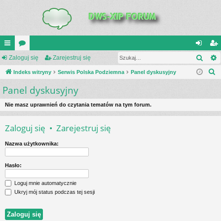
Szuk
UI
Zaloguj się
or
Zarejestruj się
al
ar
S
C
Indeks witryny
a
Serwis Polska Podziemna
Panel dyskusyjny
og
ej
z
Panel dyskusyjny
K
uj
es
u
_L
si
tru
k
Nie masz uprawnień do czytania tematów na tym forum.
a
IN
ę
j
Zaloguj się
•
Zarejestruj się
j
K
si
Nazwa użytkownika:
S
ę
Hasło:
Loguj mnie automatycznie
Ukryj mój status podczas tej sesji