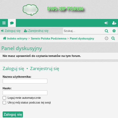
Szuk
UI
Zaloguj się
or
Zarejestruj się
al
ar
S
C
Indeks witryny
a
Serwis Polska Podziemna
Panel dyskusyjny
og
ej
z
Panel dyskusyjny
K
uj
es
u
_L
si
tru
k
Nie masz uprawnień do czytania tematów na tym forum.
a
IN
ę
j
Zaloguj się
•
Zarejestruj się
j
K
si
Nazwa użytkownika:
S
ę
Hasło:
Loguj mnie automatycznie
Ukryj mój status podczas tej sesji