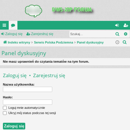
Szuk
UI
Zaloguj się
or
Zarejestruj się
al
ar
S
C
Indeks witryny
a
Serwis Polska Podziemna
Panel dyskusyjny
og
ej
z
Panel dyskusyjny
K
uj
es
u
_L
si
tru
k
Nie masz uprawnień do czytania tematów na tym forum.
a
IN
ę
j
Zaloguj się
•
Zarejestruj się
j
K
si
Nazwa użytkownika:
S
ę
Hasło:
Loguj mnie automatycznie
Ukryj mój status podczas tej sesji