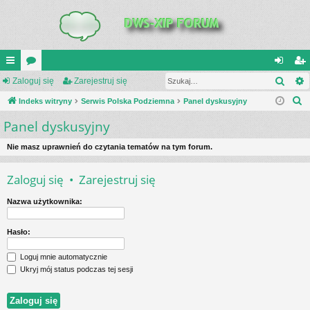
Szuk
UI
Zaloguj się
or
Zarejestruj się
al
ar
S
C
Indeks witryny
a
Serwis Polska Podziemna
Panel dyskusyjny
og
ej
z
Panel dyskusyjny
K
uj
es
u
_L
si
tru
k
Nie masz uprawnień do czytania tematów na tym forum.
a
IN
ę
j
Zaloguj się
•
Zarejestruj się
j
K
si
Nazwa użytkownika:
S
ę
Hasło:
Loguj mnie automatycznie
Ukryj mój status podczas tej sesji