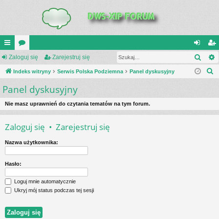
Szuk
UI
Zaloguj się
or
Zarejestruj się
al
ar
S
C
Indeks witryny
a
Serwis Polska Podziemna
Panel dyskusyjny
og
ej
z
Panel dyskusyjny
K
uj
es
u
_L
si
tru
k
Nie masz uprawnień do czytania tematów na tym forum.
a
IN
ę
j
Zaloguj się
•
Zarejestruj się
j
K
si
Nazwa użytkownika:
S
ę
Hasło:
Loguj mnie automatycznie
Ukryj mój status podczas tej sesji