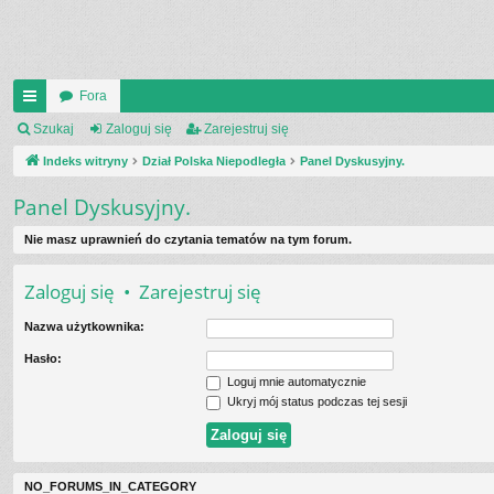
Fora
UI
Szukaj
Zaloguj się
Zarejestruj się
C
Indeks witryny
Dział Polska Niepodległa
Panel Dyskusyjny.
K
Panel Dyskusyjny.
_L
Nie masz uprawnień do czytania tematów na tym forum.
IN
Zaloguj się
•
Zarejestruj się
K
Nazwa użytkownika:
S
Hasło:
Loguj mnie automatycznie
Ukryj mój status podczas tej sesji
NO_FORUMS_IN_CATEGORY