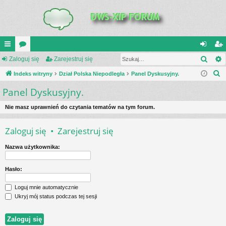
Szuk
UI
Zaloguj się
or
Zarejestruj się
al
ar
S
C
Indeks witryny
a
Dział Polska Niepodległa
Panel Dyskusyjny.
og
ej
z
Panel Dyskusyjny.
K
uj
es
u
_L
si
tru
k
Nie masz uprawnień do czytania tematów na tym forum.
a
IN
ę
j
Zaloguj się
•
Zarejestruj się
j
K
si
Nazwa użytkownika:
S
ę
Hasło:
Loguj mnie automatycznie
Ukryj mój status podczas tej sesji