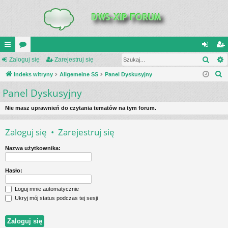
Szuk
UI
Zaloguj się
or
Zarejestruj się
al
ar
S
C
Indeks witryny
a
Allgemeine SS
Panel Dyskusyjny
og
ej
z
Panel Dyskusyjny
K
uj
es
u
_L
si
tru
k
Nie masz uprawnień do czytania tematów na tym forum.
a
IN
ę
j
Zaloguj się
•
Zarejestruj się
j
K
si
Nazwa użytkownika:
S
ę
Hasło:
Loguj mnie automatycznie
Ukryj mój status podczas tej sesji