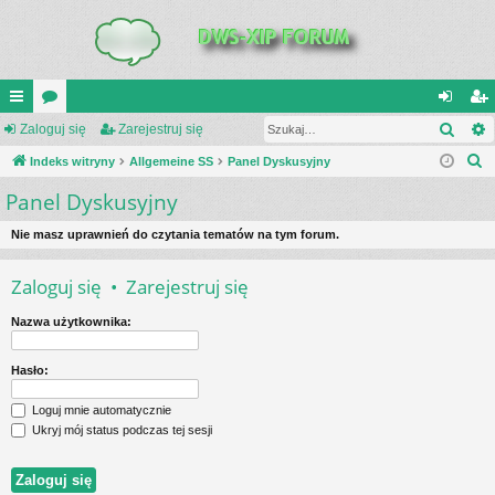
Szuk
UI
Zaloguj się
or
Zarejestruj się
al
ar
S
C
Indeks witryny
a
Allgemeine SS
Panel Dyskusyjny
og
ej
z
Panel Dyskusyjny
K
uj
es
u
_L
si
tru
k
Nie masz uprawnień do czytania tematów na tym forum.
a
IN
ę
j
Zaloguj się
•
Zarejestruj się
j
K
si
Nazwa użytkownika:
S
ę
Hasło:
Loguj mnie automatycznie
Ukryj mój status podczas tej sesji