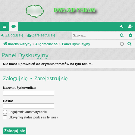
Szuk
UI
Zaloguj się
or
Zarejestruj się
al
ar
S
C
Indeks witryny
a
Allgemeine SS
Panel Dyskusyjny
og
ej
z
Panel Dyskusyjny
K
uj
es
u
_L
si
tru
k
Nie masz uprawnień do czytania tematów na tym forum.
a
IN
ę
j
Zaloguj się
•
Zarejestruj się
j
K
si
Nazwa użytkownika:
S
ę
Hasło:
Loguj mnie automatycznie
Ukryj mój status podczas tej sesji