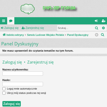
Szuk
UI
Zaloguj się
or
Zarejestruj się
al
ar
S
C
Indeks witryny
a
Serwis Ludowe Wojsko Polskie
Panel Dyskusyjny
og
ej
z
Panel Dyskusyjny
K
uj
es
u
_L
si
tru
k
Nie masz uprawnień do czytania tematów na tym forum.
a
IN
ę
j
Zaloguj się
•
Zarejestruj się
j
K
si
Nazwa użytkownika:
S
ę
Hasło:
Loguj mnie automatycznie
Ukryj mój status podczas tej sesji