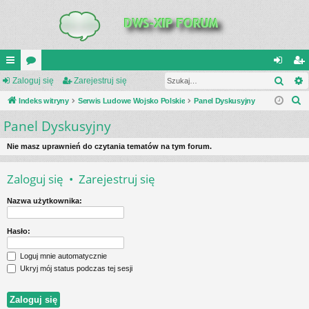
Szuk
UI
Zaloguj się
or
Zarejestruj się
al
ar
S
C
Indeks witryny
a
Serwis Ludowe Wojsko Polskie
Panel Dyskusyjny
og
ej
z
Panel Dyskusyjny
K
uj
es
u
_L
si
tru
k
Nie masz uprawnień do czytania tematów na tym forum.
a
IN
ę
j
Zaloguj się
•
Zarejestruj się
j
K
si
Nazwa użytkownika:
S
ę
Hasło:
Loguj mnie automatycznie
Ukryj mój status podczas tej sesji