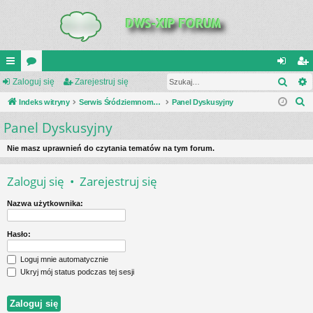
Szuk
UI
Zaloguj się
or
Zarejestruj się
al
ar
S
C
Indeks witryny
a
Serwis Śródziemnomorski Teatr Działań Wojennych
Panel Dyskusyjny
og
ej
z
Panel Dyskusyjny
K
uj
es
u
_L
si
tru
k
Nie masz uprawnień do czytania tematów na tym forum.
a
IN
ę
j
Zaloguj się
•
Zarejestruj się
j
K
si
Nazwa użytkownika:
S
ę
Hasło:
Loguj mnie automatycznie
Ukryj mój status podczas tej sesji