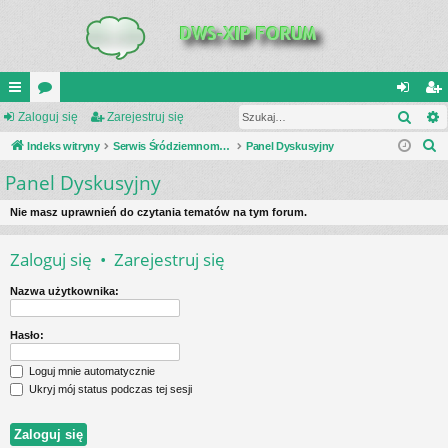
Szuk
UI
Zaloguj się
or
Zarejestruj się
al
ar
S
C
Indeks witryny
a
Serwis Śródziemnomorski Teatr Działań Wojennych
Panel Dyskusyjny
og
ej
z
Panel Dyskusyjny
K
uj
es
u
_L
si
tru
k
Nie masz uprawnień do czytania tematów na tym forum.
a
IN
ę
j
Zaloguj się
•
Zarejestruj się
j
K
si
Nazwa użytkownika:
S
ę
Hasło:
Loguj mnie automatycznie
Ukryj mój status podczas tej sesji