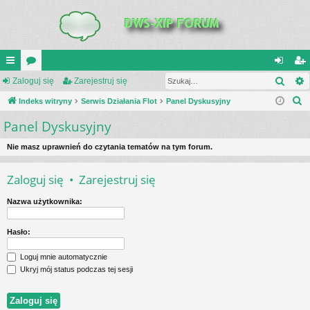
Szuk
UI
Zaloguj się
or
Zarejestruj się
al
ar
S
C
Indeks witryny
a
Serwis Działania Flot
Panel Dyskusyjny
og
ej
z
Panel Dyskusyjny
K
uj
es
u
_L
si
tru
k
Nie masz uprawnień do czytania tematów na tym forum.
a
IN
ę
j
Zaloguj się
•
Zarejestruj się
j
K
si
Nazwa użytkownika:
S
ę
Hasło:
Loguj mnie automatycznie
Ukryj mój status podczas tej sesji