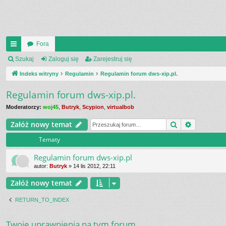
Fora
UI
Szukaj
Zaloguj się
Zarejestruj się
C
Indeks witryny
Regulamin
Regulamin forum dws-xip.pl.
K
Regulamin forum dws-xip.pl.
_L
Moderatorzy:
woj45
,
Butryk
,
Scypion
,
virtualbob
IN
Szukaj
Wyszukiw
Załóż nowy temat
K
Tematy
S
Regulamin forum dws-xip.pl
autor:
Butryk
»
14 lis 2012, 22:11
Załóż nowy temat
RETURN_TO_INDEX
Twoje uprawnienia na tym forum