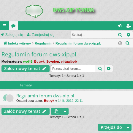
Szuk
UI
Zaloguj się
or
Zarejestruj się
al
ar
S
C
Indeks witryny
a
Regulamin
Regulamin forum dws-xip.pl.
og
ej
z
Regulamin forum dws-xip.pl.
K
uj
es
u
_L
si
tru
Moderatorzy:
woj45
,
Butryk
,
Scypion
,
virtualbob
k
Szukaj
Wyszukiwa
Załóż nowy temat
a
IN
ę
j
j
Tematy: 1 • Strona
1
z
1
K
si
Tematy
S
ę
Regulamin forum dws-xip.pl
Ostatni post autor:
Butryk
«
14 lis 2012, 22:11
Załóż nowy temat
Tematy: 1 • Strona
1
z
1
Przejdź do