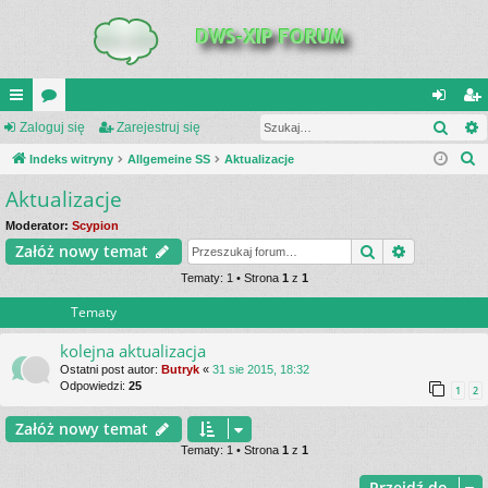
Szuk
UI
Zaloguj się
or
Zarejestruj się
al
ar
S
C
Indeks witryny
a
Allgemeine SS
Aktualizacje
og
ej
z
Aktualizacje
K
uj
es
u
_L
si
tru
Moderator:
Scypion
k
Szukaj
Wyszukiwa
Załóż nowy temat
a
IN
ę
j
j
Tematy: 1 • Strona
1
z
1
K
si
Tematy
S
ę
kolejna aktualizacja
Ostatni post autor:
Butryk
«
31 sie 2015, 18:32
Odpowiedzi:
25
1
2
Załóż nowy temat
Tematy: 1 • Strona
1
z
1
Przejdź do