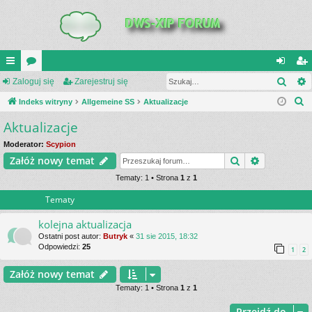
Szuk
UI
Zaloguj się
or
Zarejestruj się
al
ar
S
C
Indeks witryny
a
Allgemeine SS
Aktualizacje
og
ej
z
Aktualizacje
K
uj
es
u
_L
si
tru
Moderator:
Scypion
k
Szukaj
Wyszukiwa
Załóż nowy temat
a
IN
ę
j
j
Tematy: 1 • Strona
1
z
1
K
si
Tematy
S
ę
kolejna aktualizacja
Ostatni post autor:
Butryk
«
31 sie 2015, 18:32
Odpowiedzi:
25
1
2
Załóż nowy temat
Tematy: 1 • Strona
1
z
1
Przejdź do