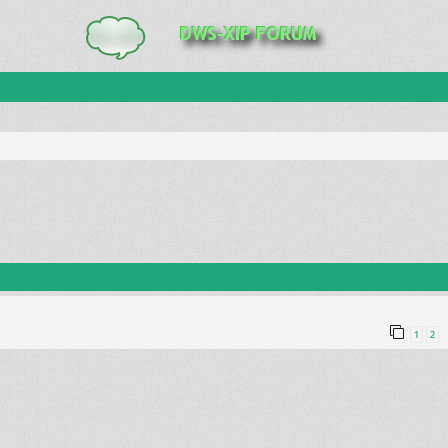
anie zaawansowane
1
2