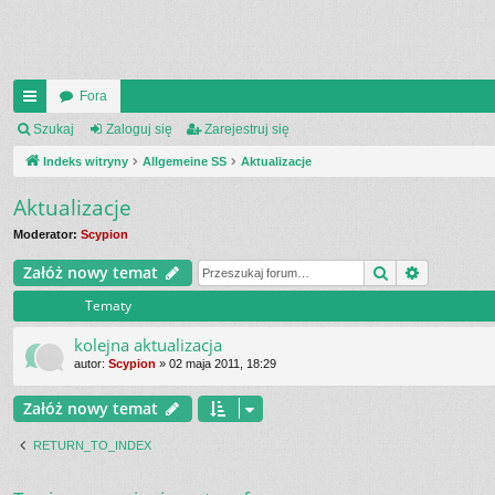
Fora
UI
Szukaj
Zaloguj się
Zarejestruj się
C
Indeks witryny
Allgemeine SS
Aktualizacje
K
Aktualizacje
_L
Moderator:
Scypion
IN
Szukaj
Wyszukiw
Załóż nowy temat
K
Tematy
S
kolejna aktualizacja
autor:
Scypion
»
02 maja 2011, 18:29
Załóż nowy temat
RETURN_TO_INDEX