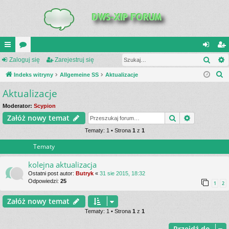
Szuk
UI
Zaloguj się
or
Zarejestruj się
al
ar
S
C
Indeks witryny
a
Allgemeine SS
Aktualizacje
og
ej
z
Aktualizacje
K
uj
es
u
_L
si
tru
Moderator:
Scypion
k
Szukaj
Wyszukiwa
Załóż nowy temat
a
IN
ę
j
j
Tematy: 1 • Strona
1
z
1
K
si
Tematy
S
ę
kolejna aktualizacja
Ostatni post autor:
Butryk
«
31 sie 2015, 18:32
Odpowiedzi:
25
1
2
Załóż nowy temat
Tematy: 1 • Strona
1
z
1
Przejdź do