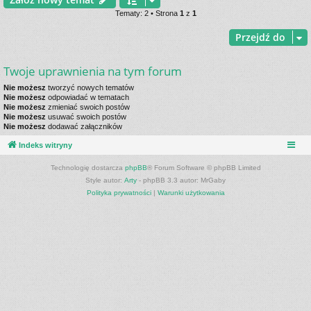
Tematy: 2 • Strona
1
z
1
Przejdź do
Twoje uprawnienia na tym forum
Nie możesz
tworzyć nowych tematów
Nie możesz
odpowiadać w tematach
Nie możesz
zmieniać swoich postów
Nie możesz
usuwać swoich postów
Nie możesz
dodawać załączników
Indeks witryny
Technologię dostarcza
phpBB
® Forum Software © phpBB Limited
Style autor:
Arty
- phpBB 3.3 autor: MrGaby
Polityka prywatności
|
Warunki użytkowania