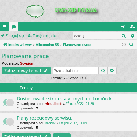
Szuk
UI
Zaloguj się
or
Zarejestruj się
al
ar
S
C
Indeks witryny
a
Allgemeine SS
Planowane prace
og
ej
z
Planowane prace
K
uj
es
u
_L
si
tru
Moderator:
Scypion
k
Szukaj
Wyszukiwa
Załóż nowy temat
a
IN
ę
j
j
Tematy: 2 • Strona
1
z
1
K
si
Tematy
S
ę
Dostosowanie stron statycznych do komórek
Ostatni post autor:
virtualbob
«
27 cze 2022, 21:29
Odpowiedzi:
2
Plany rozbudowy serwisu.
Ostatni post autor:
brokok
«
08 gru 2012, 11:09
Odpowiedzi:
5
Załóż nowy temat