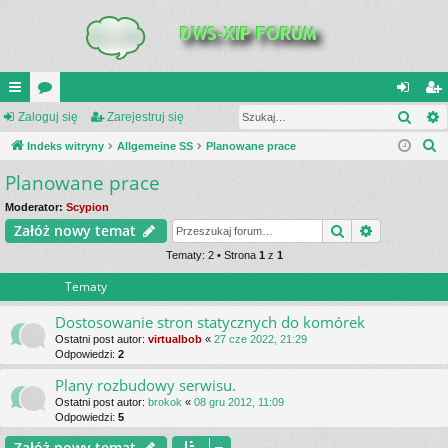
Szuk
UI
Zaloguj się
or
Zarejestruj się
al
ar
S
C
Indeks witryny
a
Allgemeine SS
Planowane prace
og
ej
z
Planowane prace
K
uj
es
u
_L
si
tru
Moderator:
Scypion
k
Szukaj
Wyszukiwa
Załóż nowy temat
a
IN
ę
j
j
Tematy: 2 • Strona
1
z
1
K
si
Tematy
S
ę
Dostosowanie stron statycznych do komórek
Ostatni post autor:
virtualbob
«
27 cze 2022, 21:29
Odpowiedzi:
2
Plany rozbudowy serwisu.
Ostatni post autor:
brokok
«
08 gru 2012, 11:09
Odpowiedzi:
5
Załóż nowy temat