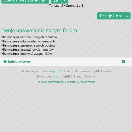
Tematy: 2 • Strona
1
z
1
Przejdź do
Twoje uprawnienia na tym forum
Nie możesz
tworzyć nowych tematów
Nie możesz
odpowiadać w tematach
Nie możesz
zmieniać swoich postów
Nie możesz
usuwać swoich postów
Nie możesz
dodawać załączników
Indeks witryny
Technologię dostarcza
phpBB
® Forum Software © phpBB Limited
Style autor:
Arty
- phpBB 3.3 autor: MrGaby
Polityka prywatności
|
Warunki użytkowania