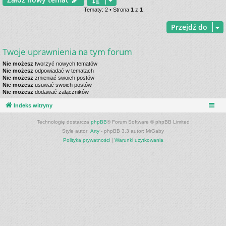
Tematy: 2 • Strona
1
z
1
Przejdź do
Twoje uprawnienia na tym forum
Nie możesz
tworzyć nowych tematów
Nie możesz
odpowiadać w tematach
Nie możesz
zmieniać swoich postów
Nie możesz
usuwać swoich postów
Nie możesz
dodawać załączników
Indeks witryny
Technologię dostarcza
phpBB
® Forum Software © phpBB Limited
Style autor:
Arty
- phpBB 3.3 autor: MrGaby
Polityka prywatności
|
Warunki użytkowania