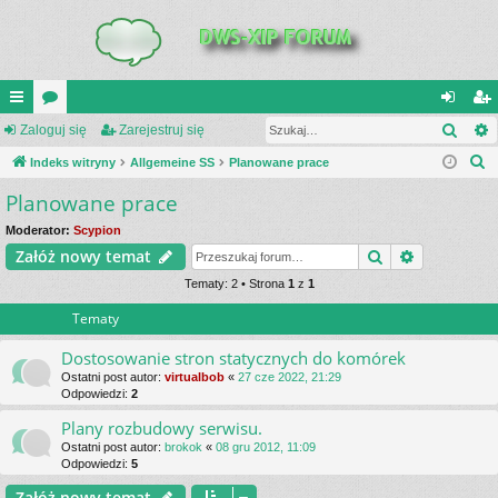
Szuk
UI
Zaloguj się
or
Zarejestruj się
al
ar
S
C
Indeks witryny
a
Allgemeine SS
Planowane prace
og
ej
z
Planowane prace
K
uj
es
u
_L
si
tru
Moderator:
Scypion
k
Szukaj
Wyszukiwa
Załóż nowy temat
a
IN
ę
j
j
Tematy: 2 • Strona
1
z
1
K
si
Tematy
S
ę
Dostosowanie stron statycznych do komórek
Ostatni post autor:
virtualbob
«
27 cze 2022, 21:29
Odpowiedzi:
2
Plany rozbudowy serwisu.
Ostatni post autor:
brokok
«
08 gru 2012, 11:09
Odpowiedzi:
5
Załóż nowy temat