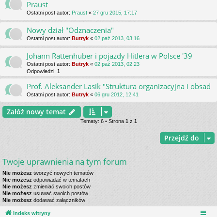
Praust
Ostatni post autor:
Praust
«
27 gru 2015, 17:17
Nowy dział "Odznaczenia"
Ostatni post autor:
Butryk
«
02 paź 2013, 03:16
Johann Rattenhüber i pojazdy Hitlera w Polsce '39
Ostatni post autor:
Butryk
«
02 paź 2013, 02:23
Odpowiedzi:
1
Prof. Aleksander Lasik "Struktura organizacyjna i obsad
Ostatni post autor:
Butryk
«
06 gru 2012, 12:41
Załóż nowy temat
Tematy: 6 • Strona
1
z
1
Przejdź do
Twoje uprawnienia na tym forum
Nie możesz
tworzyć nowych tematów
Nie możesz
odpowiadać w tematach
Nie możesz
zmieniać swoich postów
Nie możesz
usuwać swoich postów
Nie możesz
dodawać załączników
Indeks witryny