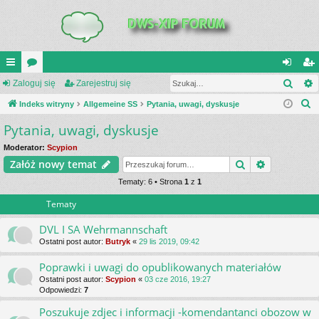
Szuk
UI
Zaloguj się
or
Zarejestruj się
al
ar
S
C
Indeks witryny
a
Allgemeine SS
Pytania, uwagi, dyskusje
og
ej
z
Pytania, uwagi, dyskusje
K
uj
es
u
_L
si
tru
Moderator:
Scypion
k
Szukaj
Wyszukiwa
Załóż nowy temat
a
IN
ę
j
j
Tematy: 6 • Strona
1
z
1
K
si
Tematy
S
ę
DVL I SA Wehrmannschaft
Ostatni post autor:
Butryk
«
29 lis 2019, 09:42
Poprawki i uwagi do opublikowanych materiałów
Ostatni post autor:
Scypion
«
03 cze 2016, 19:27
Odpowiedzi:
7
Poszukuje zdjec i informacji -komendantanci obozow w