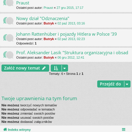
Praust
Ostatni post autor:
Praust
«
27 gru 2015, 17:17
Nowy dział "Odznaczenia"
Ostatni post autor:
Butryk
«
02 paź 2013, 03:16
Johann Rattenhüber i pojazdy Hitlera w Polsce '39
Ostatni post autor:
Butryk
«
02 paź 2013, 02:23
Odpowiedzi:
1
Prof. Aleksander Lasik "Struktura organizacyjna i obsad
Ostatni post autor:
Butryk
«
06 gru 2012, 12:41
Załóż nowy temat
Tematy: 6 • Strona
1
z
1
Przejdź do
Twoje uprawnienia na tym forum
Nie możesz
tworzyć nowych tematów
Nie możesz
odpowiadać w tematach
Nie możesz
zmieniać swoich postów
Nie możesz
usuwać swoich postów
Nie możesz
dodawać załączników
Indeks witryny