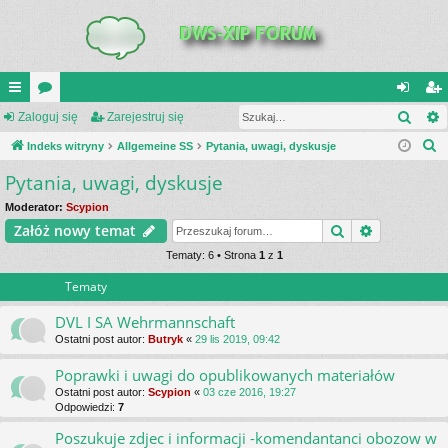
Szuk
UI
Zaloguj się
or
Zarejestruj się
al
ar
S
C
Indeks witryny
a
Allgemeine SS
Pytania, uwagi, dyskusje
og
ej
z
Pytania, uwagi, dyskusje
K
uj
es
u
_L
si
tru
Moderator:
Scypion
k
Szukaj
Wyszukiwa
Załóż nowy temat
a
IN
ę
j
j
Tematy: 6 • Strona
1
z
1
K
si
Tematy
S
ę
DVL I SA Wehrmannschaft
Ostatni post autor:
Butryk
«
29 lis 2019, 09:42
Poprawki i uwagi do opublikowanych materiałów
Ostatni post autor:
Scypion
«
03 cze 2016, 19:27
Odpowiedzi:
7
Poszukuje zdjec i informacji -komendantanci obozow w